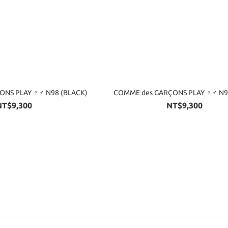
ONS PLAY ♀♂ N98 (BLACK)
COMME des GARÇONS PLAY ♀♂ N9
NT$9,300
NT$9,300