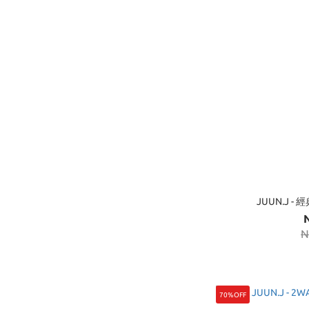
JUUN.J -
N
70%OFF