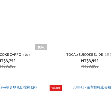
售完
UICOKE CAPPO（藍）
TOGA x SUICOKE SLIDE（
NT$3,752
NT$3,952
NT$9,380
NT$9,880
80%OFF