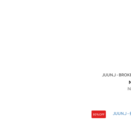
JUUN.J - 
N
80%OFF