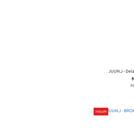
JUUN.J - 
N
70%OFF