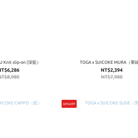
U Knit slip-on (深藍）
TOGA x SUICOKE MURA（
NT$6,286
NT$2,394
NT$8,980
NT$7,980
60%OFF