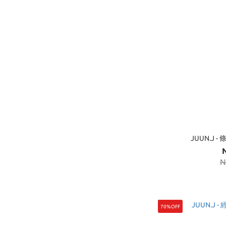
JUUN.J 
N
70%OFF