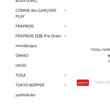
BODYSONG.
COMME des GARÇONS
PLAY
FRAPBOIS
FRAPBOIS 預購 Pre-Order
mintdesigns
TOGA x SUB
OMMO
UN3D.
TOGA
60%OFF
TOKYO BOPPER
yoshiokubo