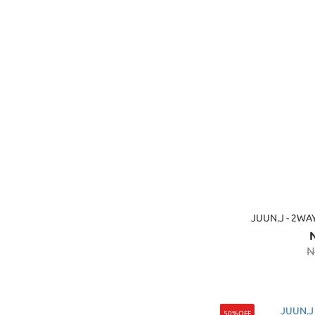
JUUN.J - 
N
50%OFF