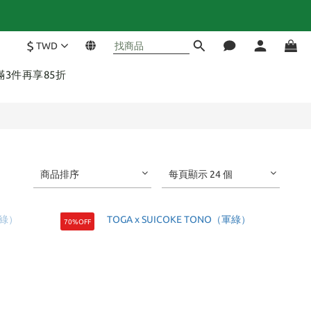
$
TWD
 滿3件再享85折
商品排序
每頁顯示 24 個
70%OFF