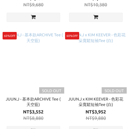
NT$9,680
NT$10,380
60%OFF
60%OFF
SOLD OUT
SOLD OUT
JUUN.J - 基本款ARCHIVE Tee (
JUUN.J x KIM KEEVER - 色彩花
天空藍)
朵寬鬆短袖Tee (白)
NT$3,552
NT$3,952
NT$8,880
NT$9,880