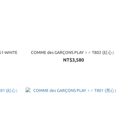
S PLAY T803-051-WHITE
COMME des GARÇONS PLAY ♀♂ T802 (紅心）
NT$3,580