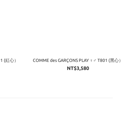
801 (紅心）
COMME des GARÇONS PLAY ♀♂ T801 (黑心）
NT$3,580