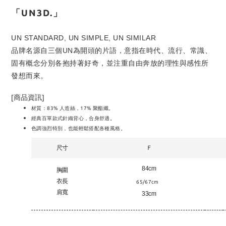
「UN3D.」
UN STANDARD, UN SIMPLE, UN SIMILAR
品牌名源自三個UN為開頭的片語，意指在時代、流行、常識、
固有概念分別各抱持著好奇，並注重自由奔放的理性與感性所
發想而來。
[商品資訊]
材質：
83% 人造絲，17% 聚酯纖
。
。
經典百單款式針織背心
，合身舒適
色調強烈特別，也能輕鬆搭配各種風格。
尺寸
Ｆ
84cm
胸圍
衣長
65/67
cm
肩寬
33cm