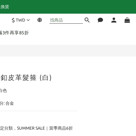
退換貨
$
TWD
立即購買
 滿3件再享85折
屬釦皮革髮箍 (白)
白色
分: 合金
定分類，SUMMER SALE｜當季商品6折