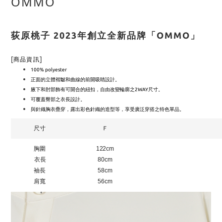
OMMO
荻原桃子 2023年創立全新品牌「OMMO」
[
]
商品資訊
100% polyester
正面的立體褶皺和曲線的前開吸睛設計。
腋下和肘部飾有可開合的紐扣，自由改變輪廓之2WAY尺寸。
可覆蓋臀部之衣長設計。
與針織胸衣疊穿，露出彩色針織的造型等，享受廣泛穿搭之特色單品。
尺寸
Ｆ
胸圍
122cm
衣長
80cm
袖長
58cm
肩寬
56cm