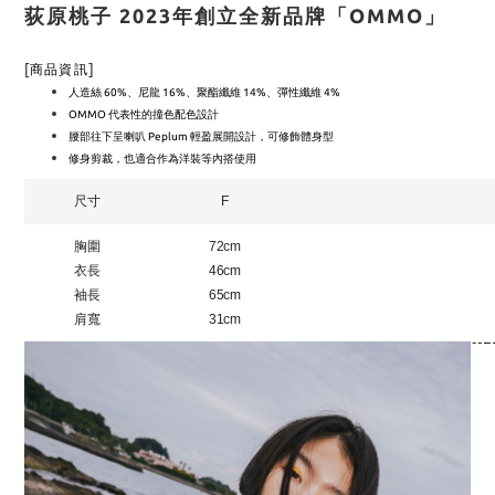
荻原桃子 2023年創立全新品牌「OMMO」
[
]
商品資訊
人造絲 60%、尼龍 16%、
聚酯纖維 14%、
彈性纖維 4%
OMMO 代表性的撞色配色設計
腰部往下呈喇叭 Peplum 輕盈展開設計，可修飾體身型
修身剪裁，也適合作為洋裝等內搭使用
尺寸
F
胸圍
72cm
衣長
46cm
袖長
65cm
肩寬
31cm