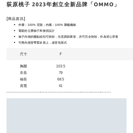
荻原桃子 2023年創立全新品牌「OMMO」
[
]
商品資訊
外層：100% 尼龍；內襯：100% 聚酯纖維
寬鬆的立體袖子和無領設計
袖子內側的圓點紐扣可拆卸，任意調節廓形，亦可完全拆卸，作為背心穿著
可將內側背帶置於肩上，成背包形式
尺寸
F
胸圍
103.5
衣長
79
袖長
68.5
肩寬
41