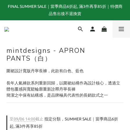
FINAL SUMMER SALE｜當季商品6折起, 滿3件再享85折｜特價商
夏末選品特別企劃｜1折起｜特價商品售出後不退換貨
品售出後不退換貨
TOGA x NTS capsule collection will be launching on 31st JULY
mintdesigns - APRON
夏末選品特別企劃｜1折起｜特價商品售出後不退換貨
PANTS（白）
圍裙設計寬版丹寧長褲，此款有白色、藍色
長年人氣褲款系列重新回歸，以圍裙結構作為設計核心，透過立
體包覆感與寬鬆輪廓重新詮釋丹寧長褲
簡潔之中保有結構感，是品牌極具代表性的長銷款式之一
至
09/06 14:00
截止
指定分類，SUMMER SALE｜當季商品6折
起, 滿3件再享85折