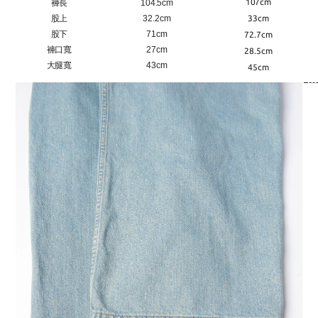
107cm
褲長
104.5cm
股上
32.2cm
33cm
股下
71cm
72.7cm
褲口寬
27cm
28.5cm
大腿寬
43cm
45cm