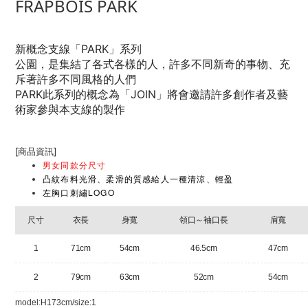
FRAPBOIS PARK
新概念支線
「PARK」系列
公園，是集結了各式各樣的人，
許多不同新奇的事物、充
斥著許多不同風格的人們
PARK此系列的概念為「JOIN」
將會邀請許多創作者及藝
術家參與本支線的製作
[商品資訊]
男女同款分尺寸
凸紋布料光滑、柔滑的質感給人一種清涼、輕盈
左胸口刺繡LOGO
尺寸
衣長
身寬
領口～袖口長
肩寬
1
71cm
54cm
46.5cm
47cm
2
79cm
63cm
52cm
54cm
model:H173cm/size:1