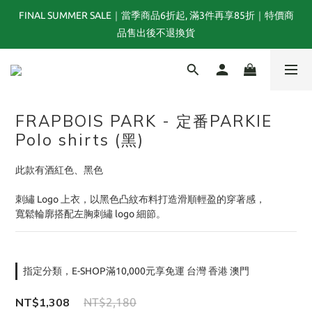
FINAL SUMMER SALE｜當季商品6折起, 滿3件再享85折｜特價商
夏末選品特別企劃｜1折起｜特價商品售出後不退換貨
品售出後不退換貨
TOGA x NTS capsule collection will be launching on 31st JULY
FRAPBOIS PARK - 定番PARKIE
夏末選品特別企劃｜1折起｜特價商品售出後不退換貨
Polo shirts (黑)
此款有酒紅色、黑色
刺繡 Logo 上衣，以黑色凸紋布料打造滑順輕盈的穿著感，
寬鬆輪廓搭配左胸刺繡 logo 細節。
指定分類，E-SHOP滿10,000元享免運 台灣 香港 澳門
NT$1,308
NT$2,180