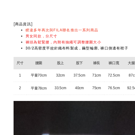
[
]
商品資訊
睽違多年再次與FILA聯名推出一系列
商品
男女同款，分尺寸
褲頭為鬆緊腰，內附有抽繩可調整腰圍大小
30/2高密度平紋針織布料製成，繭型輪廓, 褲口側邊有褶子
尺寸
腰圍
股上
股下
褲長
褲口寬
大腿
1
平量70cm
32cm
37.5cm
71cm
72.5cm
87
2
33.5cm
40cm
75cm
76.5cm
92.
平量
78cm