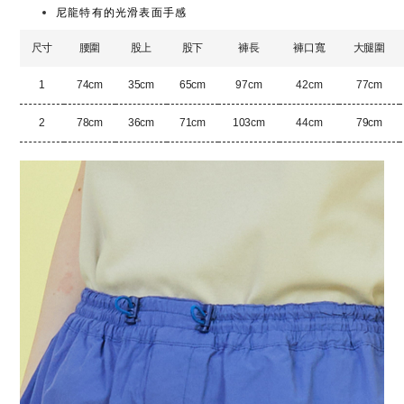
尼龍特有的光滑表面手感
尺寸
腰圍
股上
股下
褲長
褲口寬
大腿圍
1
74cm
35cm
65cm
97cm
42cm
77cm
2
78cm
36cm
71cm
103cm
44cm
79cm