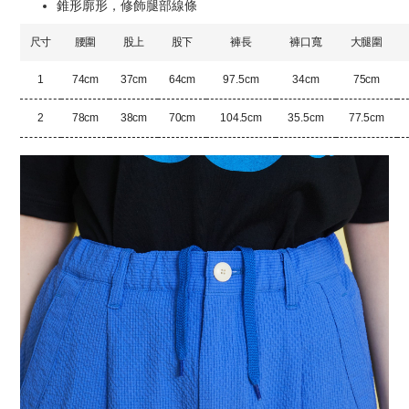
錐形廓形，修飾腿部線條
尺寸
腰圍
股上
股下
褲長
褲口寬
大腿圍
1
74cm
37cm
64cm
97.5cm
34cm
75cm
2
78cm
38cm
70cm
104.5cm
35.5cm
77.5cm