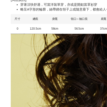
穿著涼快舒適，
可當洋裝單穿，亦或是開釦當罩衫穿
略呈A字形的輪廓，
絲帶綁在領子上或隨意垂下，都會給人
尺寸
總長
身寬
領口～袖口長
肩寬
0
120.5cm
58cm
56.5cm
37c