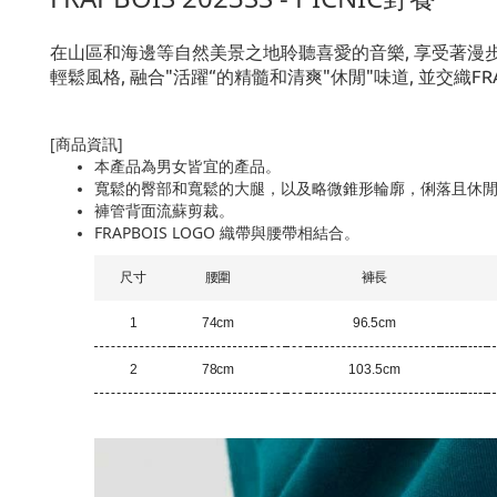
在山區和海邊等自然美景之地聆聽喜愛的音樂, 享受著漫步
輕鬆風格, 融合"活躍“的精髓和清爽"休閒"味道, 並交織FRA
[商品資訊]
本產品為男女皆宜的產品。
寬鬆的臀部和寬鬆的大腿，以及略微錐形輪廓，俐落且休
褲管背面流蘇剪裁。
FRAPBOIS LOGO 織帶與腰帶相結合。
尺寸
腰圍
褲長
1
74cm
96.5cm
2
78cm
103.5cm