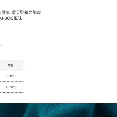
風情, 露天野餐之樂趣
PBOIS風味
閒。
臀圍
98cm
102cm