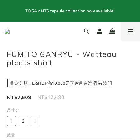
FRAPBOIS 25週年聯名系列 LEE × FRAPBOIS｜跨越經典與玩心的
TOGA x NTS capsule collection now available!
特別聯名 💙
夏末選品特別企劃1折起｜FINAL SUMMER SALE當季商品6折起, 滿
3件再享85折｜特價商品售出後不退換貨
FRAPBOIS 25週年聯名系列 LEE × FRAPBOIS｜跨越經典與玩心的
FUMITO GANRYU - Watteau
特別聯名 💙
pleats shirt
指定分類，E-SHOP滿10,000元享免運 台灣 香港 澳門
NT$7,608
NT$12,680
尺寸
: 1
1
2
3
數量