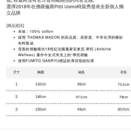
後, 在最終沒有官方聲明離開他的同名支線,
選擇2018年在佛羅倫斯Pitti Uomo時裝秀發表全新個人獨
立品牌
[商品資訊]
本体：100% cotton
採用 THOMAS MASON 的高品質、高密度、中等光澤的襯衫
布料製成
背面的褶皺模仿18世紀法國畫家安東尼·華托 (Antoine
Watteau) 畫作中女式夾克上的“華托褶皺
使用FUMITO GANRYU標誌的厚貝殼紐扣環
尺寸
胸圍
袖長
衣長
1
142cm
46cm
75.5cm
2
146cm
47.5cm
78cm
3
150cm
49cm
80.5cm