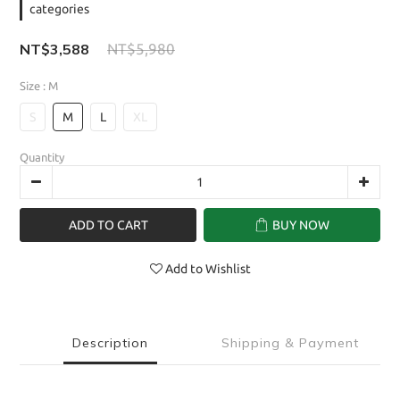
categories
NT$3,588
NT$5,980
Size
: M
S
M
L
XL
Quantity
ADD TO CART
BUY NOW
Add to Wishlist
Description
Shipping & Payment