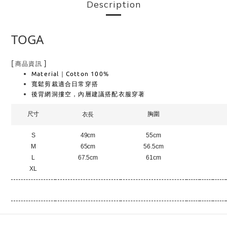
Description
TOGA
[
]
商品資訊
Material｜Cotton 100%
寬鬆剪裁適合日常穿搭
後背網洞摟空，內層建議搭配衣服穿著
尺寸
胸圍
衣長
S
49cm
55cm
M
65cm
56.5cm
L
67.5cm
61cm
XL