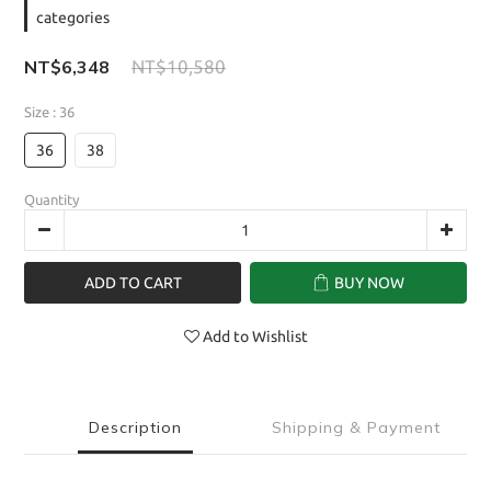
categories
NT$6,348
NT$10,580
Size
: 36
36
38
Quantity
ADD TO CART
BUY NOW
Add to Wishlist
Description
Shipping & Payment