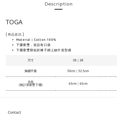
Description
TOGA
[
]
商品資訊
Material｜Cotton 100%
下擺垂墜，並設有口袋
下擺垂墜類似於褲子綁上絲巾造型感
尺寸
36｜38
胸圍平量
50cm｜52.5cm
衣長
63cm｜65cm
(無計算垂墜下擺)
Contact