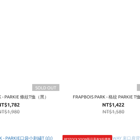
SOLD OUT
RK - PARKIE 條紋T恤（黑）
FRAPBOIS PARK - 格紋 PARKIE
NT$1,782
NT$1,422
NT$1,980
NT$1,580
RESTOCK SOON新品享有9折優惠