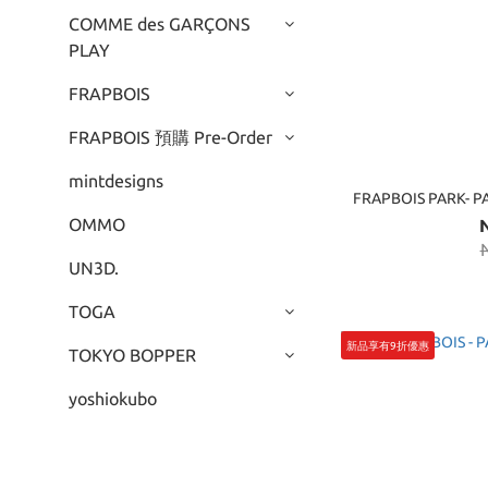
COMME des GARÇONS
PLAY
FRAPBOIS
FRAPBOIS 預購 Pre-Order
mintdesigns
FRAPBOIS PARK
OMMO
UN3D.
TOGA
新品享有9折優惠
TOKYO BOPPER
yoshiokubo