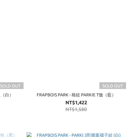
SOLD OUT
SOLD OUT
 T恤（白）
FRAPBOIS PARK - 格紋 PARKIE T恤（藍）
NT$1,422
NT$1,580