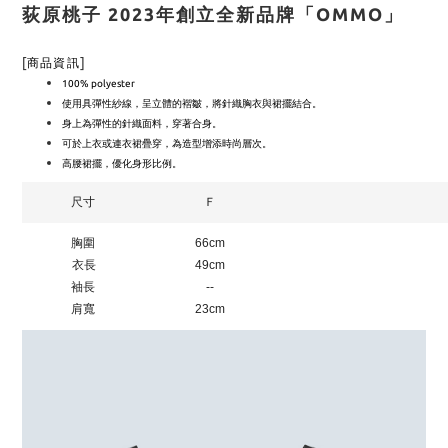
荻原桃子 2023年創立全新品牌「OMMO」
[
]
商品資訊
100% polyester
使用具彈性紗線，呈立體的褶皺，將針織胸衣與裙擺結合。
身上為彈性的針織面料，穿著合身。
可於上衣或連衣裙疊穿，為造型增添時尚層次。
高腰裙擺，優化身形比例。
尺寸
Ｆ
胸圍
66cm
衣長
49cm
袖長
--
肩寬
23cm