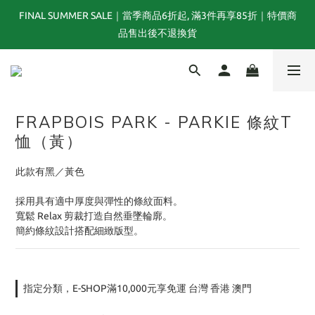
FINAL SUMMER SALE｜當季商品6折起, 滿3件再享85折｜特價商
夏末選品特別企劃｜1折起｜特價商品售出後不退換貨
品售出後不退換貨
TOGA x NTS capsule collection will be launching on 31st JULY
FRAPBOIS PARK - PARKIE 條紋T
夏末選品特別企劃｜1折起｜特價商品售出後不退換貨
恤（黃）
此款有黑／黃色
採用具有適中厚度與彈性的條紋面料。
寬鬆 Relax 剪裁打造自然垂墜輪廓。
簡約條紋設計搭配細緻版型。
指定分類，E-SHOP滿10,000元享免運 台灣 香港 澳門