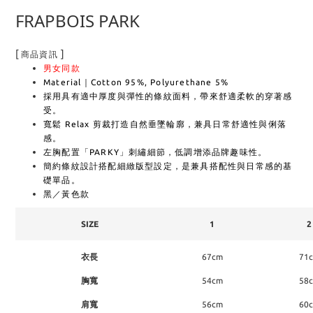
FRAPBOIS PARK
[
]
商品資訊
男女同款
Material｜Cotton 95%, Polyurethane 5%
採用具有適中厚度與彈性的條紋面料，帶來舒適柔軟的穿著感
受。
寬鬆 Relax 剪裁打造自然垂墜輪廓，兼具日常舒適性與俐落
感。
左胸配置「PARKY」刺繡細節，低調增添品牌趣味性。
簡約條紋設計搭配細緻版型設定，是兼具搭配性與日常感的基
礎單品。
黑／黃色款
SIZE
1
2
衣長
67cm
71
胸寬
54cm
58
肩寬
56cm
60