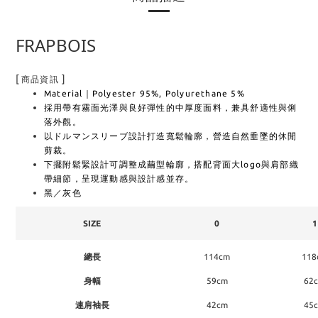
FRAPBOIS
[
]
商品資訊
Material｜Polyester 95%, Polyurethane 5%
採用帶有霧面光澤與良好彈性的中厚度面料，兼具舒適性與俐
落外觀。
以ドルマンスリーブ設計打造寬鬆輪廓，營造自然垂墜的休閒
剪裁。
下擺附鬆緊設計可調整成繭型輪廓，搭配背面大logo與肩部織
帶細節，呈現運動感與設計感並存。
黑／灰色
SIZE
0
1
總長
114cm
118
身幅
59cm
62
連肩袖長
42cm
45