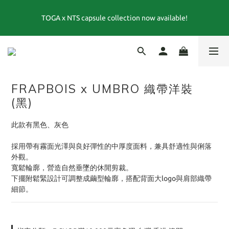
FRAPBOIS 25週年聯名系列 LEE × FRAPBOIS｜跨越經典與玩心的
TOGA x NTS capsule collection now available!
特別聯名 💙
夏末選品特別企劃1折起｜FINAL SUMMER SALE當季商品6折起, 滿
3件再享85折｜特價商品售出後不退換貨
FRAPBOIS 25週年聯名系列 LEE × FRAPBOIS｜跨越經典與玩心的
FRAPBOIS x UMBRO 織帶洋裝
特別聯名 💙
(黑)
此款有黑色、灰色
採用帶有霧面光澤與良好彈性的中厚度面料，兼具舒適性與俐落
外觀。
寬鬆輪廓，營造自然垂墜的休閒剪裁。
下擺附鬆緊設計可調整成繭型輪廓，搭配背面大logo與肩部織帶
細節。