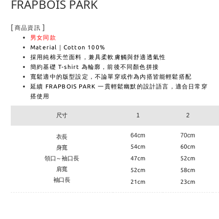
FRAPBOIS PARK
[
]
商品資訊
男女同款
Material｜Cotton 100%
採用純棉天竺面料，兼具柔軟膚觸與舒適透氣性
簡約基礎 T-shirt 為輪廓，前後不同顏色拼接
寬鬆適中的版型設定，不論單穿或作為內搭皆能輕鬆搭配
延續 FRAPBOIS PARK 一貫輕鬆幽默的設計語言，適合日常穿
搭使用
尺寸
1
2
64cm
70cm
衣長
54cm
60cm
身寬
領口～袖口長
47cm
52cm
肩寬
52cm
58cm
袖口長
21cm
23cm