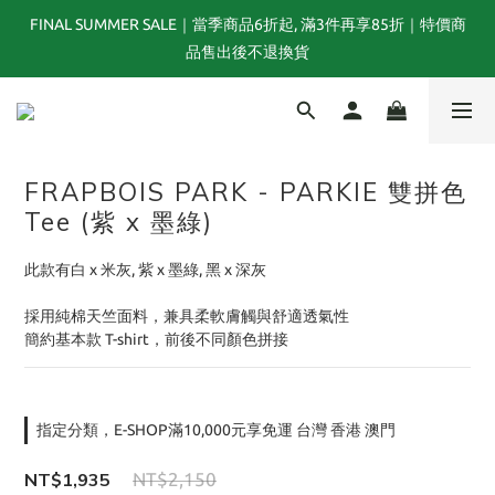
FINAL SUMMER SALE｜當季商品6折起, 滿3件再享85折｜特價商
夏末選品特別企劃｜1折起｜特價商品售出後不退換貨
品售出後不退換貨
TOGA x NTS capsule collection will be launching on 31st JULY
FRAPBOIS PARK - PARKIE 雙拼色
夏末選品特別企劃｜1折起｜特價商品售出後不退換貨
Tee (紫 x 墨綠)
此款有白 x 米灰, 紫 x 墨綠, 黑 x 深灰
採用純棉天竺面料，兼具柔軟膚觸與舒適透氣性
簡約基本款 T-shirt，前後不同顏色拼接
指定分類，E-SHOP滿10,000元享免運 台灣 香港 澳門
NT$1,935
NT$2,150