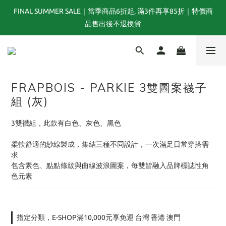
FINAL SUMMER SALE｜當季商品6折起, 滿3件再享85折｜特價商
夏末選品特別企劃｜1折起｜特價商品售出後不退換貨
品售出後不退換貨
TOGA x NTS capsule collection will be launching on 31st JULY
FRAPBOIS - PARKIE 3雙圖案襪子
夏末選品特別企劃｜1折起｜特價商品售出後不退換貨
組 (灰)
3雙襪組，此款有白色、灰色、黑色
柔軟舒適的紗線製成，集結三種不同設計，一次滿足日常穿搭需
求
包含素色、點點條紋與曲線波浪圖案，每雙皆融入品牌標誌性角
色元素
指定分類，E-SHOP滿10,000元享免運 台灣 香港 澳門