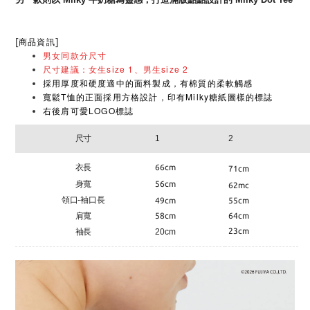
[
]
商品資訊
男女同款分尺寸
尺寸建議：女生size 1、男生size 2
採用厚度和硬度適中的面料製成，有棉質的柔軟觸感
寬鬆T恤的正面採用方格設計，印有Milky糖紙圖樣的標誌
右後肩可愛LOGO標誌
尺寸
1
2
衣長
66cm
71cm
身寬
56cm
62mc
領口-袖口長
49cm
55cm
肩寬
58cm
64cm
23cm
袖長
20cm