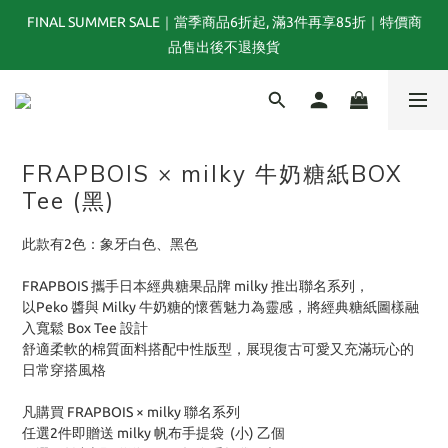
FINAL SUMMER SALE｜當季商品6折起, 滿3件再享85折｜特價商
夏末選品特別企劃｜1折起｜特價商品售出後不退換貨
品售出後不退換貨
TOGA x NTS capsule collection will be launching on 31st JULY
FRAPBOIS × milky 牛奶糖紙BOX
夏末選品特別企劃｜1折起｜特價商品售出後不退換貨
Tee (黑)
此款有2色：象牙白色、黑色
FRAPBOIS 攜手日本經典糖果品牌 milky 推出聯名系列，
以Peko 醬與 Milky 牛奶糖的懷舊魅力為靈感，將經典糖紙圖樣融
入寬鬆 Box Tee 設計
舒適柔軟的棉質面料搭配中性版型，展現復古可愛又充滿玩心的
日常穿搭風格
凡購買 FRAPBOIS × milky 聯名系列
任選2件即贈送 milky 帆布手提袋  (小) 乙個